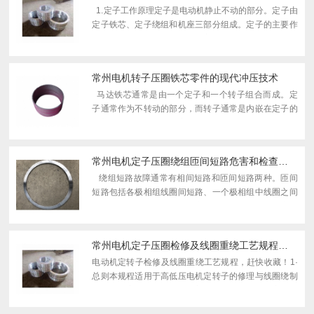
1.定子工作原理定子是电动机静止不动的部分。定子由
定子铁芯、定子绕组和机座三部分组成。定子的主要作
用是产生旋转磁场，而转子的主要作用是在旋转磁场中
被磁力线切割进而产生（输出）电流。 2.转子工...
常州电机转子压圈铁芯零件的现代冲压技术
马达铁芯通常是由一个定子和一个转子组合而成。定
子通常作为不转动的部分，而转子通常是内嵌在定子的
内部位置。马达铁芯的应用范围非常广泛，步进电机，
交直流电机，减速电机，外转子电机，罩极电机，同步
异...
常州电机定子压圈绕组匝间短路危害和检查判断技巧
绕组短路故障通常有相间短路和匝间短路两种。匝间
短路包括各极相组线圈间短路、一个极相组中线圈之间
短路以及一个线圈中的线匝之间短路。相间短路故障通
常有绕组端部层间短路和槽内上下层线圈之间短路...
常州电机定子压圈检修及线圈重绕工艺规程，赶快收藏！
电动机定转子检修及线圈重绕工艺规程，赶快收藏！1·
总则本规程适用于高低压电机定转子的修理与线圈绕制
工艺。2·完好标准2·1 外壳完好，油漆色调一致完整，
铭牌清晰。2·2 电动机内部无积灰和粉尘及油污，风道