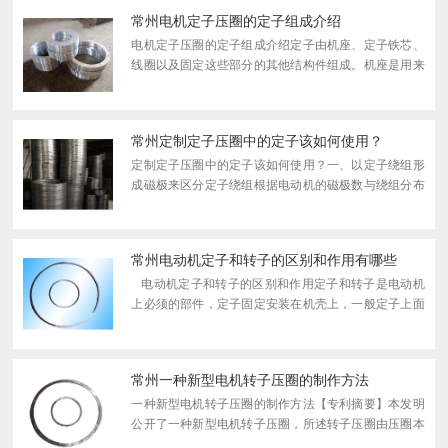
畅通...
常州电机定子压圈的定子组成介绍
电机定子压圈的定子组成介绍定子由机座、定子铁芯、
线圈以及固定这些部分的其他结构件组成。机座是用来
固定铁芯的，对于悬式发电机，机座用来承受转动部分
的全部重量；铁芯是发电机磁路的一部分；线圈则形成
发电机的...
常州定制定子压圈中的定子该如何使用？
定制定子压圈中的定子该如何使用？一、以定子绕组形
成磁极来区分定子绕组根据电动机的磁极数与绕组分布
形成实际磁极数的关系，可分为显极式与庶极式两种类
型。1.显极式绕组在显极式绕组中，每个（组）线圈形
成一个磁...
常州电动机定子和转子的区别和作用有哪些
电动机定子和转子的区别和作用定子和转子是电动机
上必须的部件，定子固定安装在机壳上，一般定子上面
会绕有线圈；转子是通过轴承或轴套安装固定在机座
上，转子上有硅钢片、有线圈，电流在线圈的作用下...
常州一种新型电机转子压圈的制作方法
一种新型电机转子压圈的制作方法【专利摘要】本发明
公开了一种新型电机转子压圈，所述转子压圈由压圈本
体（1）和弧形齿部（2）组成；所述压圈本体（1）为