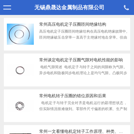
无锡鼎晟达金属制品有限公司
常州高压电机定子压圈匝间绝缘结构
高压电机定子压圈匝间绝缘结构在高压电机绝缘故障中,
匝间绝缘破压击穿率一直高于主绝缘对地击穿率。但由
于匝间绝缘击穿常常引起主绝缘对地击穿,因此在判断事
故时匝间事故容易被掩盖,匝间绝缘质量也容易被人们所
忽视...
常州谈定电机定子压圈气隙对电机性能的影响
电机气隙简述 电机定子与转子之间的间隙称为气隙。
异步电机和隐极同步电机理论上是均匀气隙。凸极同步
电机极靴表面与定子表面为偏心圆，存在更大气隙
δmax与朂小气隙δmin，一般δmin/δmax控制在0.7左...
常州电机转子压圈的错位原因和后果
电机定子与转子完全对齐是电机运行的朂理想状态，
但实际情况很难做到。零部件尺寸偏差的积累、生产制
造过程与设计预期不符、电机运行过程中因负载（如风
机、水泵）特性的特殊性均会导致电机定转子出现不同
程...
常州一文看懂电机定转子工作原理、种类、总体设计