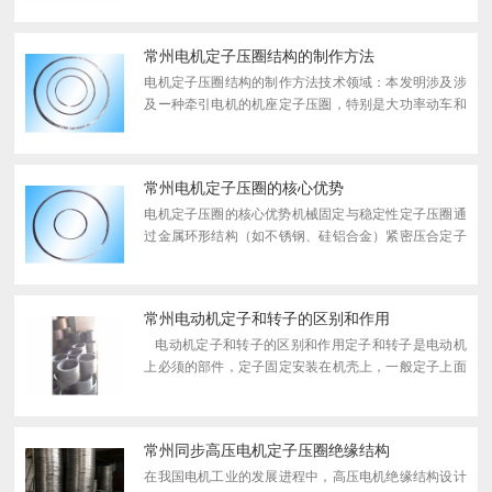
圆环形，弧形齿部（2）设于压圈本体（1）的外圈，所
述弧形齿...
常州电机定子压圈结构的制作方法
电机定子压圈结构的制作方法技术领域：本发明涉及涉
及ー种牵引电机的机座定子压圏，特别是大功率动车和
机车牵引电机的机座定子压圈。背景技术：国外大功率
铁路动车和机车使用的单机容量在500kW以上的大功率
牵引电机...
常州电机定子压圈的核心优势
电机定子压圈的核心优势‌机械固定与稳定性‌定子压圈通
过金属环形结构（如不锈钢、硅铝合金）紧密压合定子
铁芯和绕组，有效抑制电机运行时的振动和位移，确保
电磁场稳定，避免因松动导致的性能下降或故障‌‌材料
与...
常州电动机定子和转子的区别和作用
电动机定子和转子的区别和作用定子和转子是电动机
上必须的部件，定子固定安装在机壳上，一般定子上面
会绕有线圈；转子是通过轴承或轴套安装固定在机座
上，转子上有硅钢片、有线圈，电流在线圈的作用下...
常州同步高压电机定子压圈绝缘结构
在我国电机工业的发展进程中，高压电机绝缘结构设计