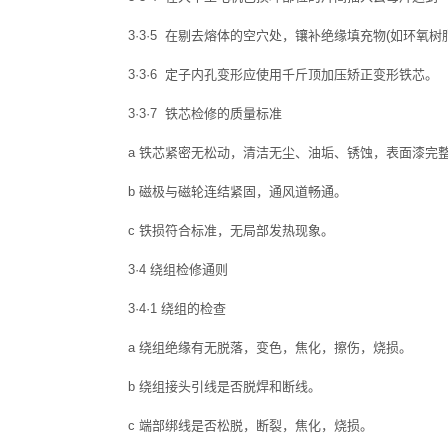
3·3·5 在剔去熔体的空穴处，镶补绝缘填充物(如环氧
3·3·6 定子内孔变形应使用千斤顶加压矫正变形铁芯。
3·3·7 铁芯检修的质量标准
a 铁芯紧密无松动，清洁无尘、油垢、锈蚀，表面漆完
b 磁极与磁轮连结紧固，通风道畅通。
c 铁损符合标准，无局部发热现象。
3·4 绕组检修通则
3·4·1 绕组的检查
a 绕组绝缘有无脱落，变色，焦化，擦伤，烧损。
b 绕组接头引线是否脱焊和断线。
c 端部绑线是否松脱，断裂，焦化，烧损。