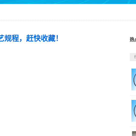
艺规程，赶快收藏！
热
。