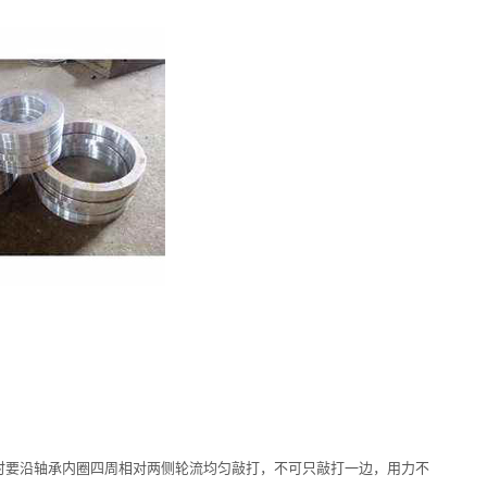
时要沿轴承内圈四周相对两侧轮流均匀敲打，不可只敲打一边，用力不