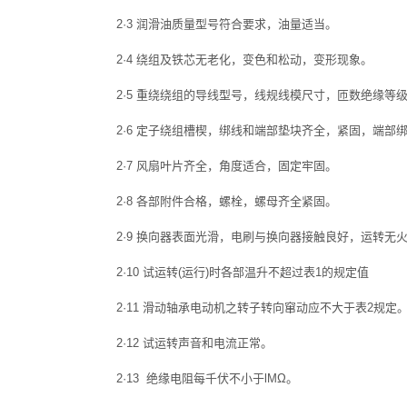
2·3 润滑油质量型号符合要求，油量适当。
2·4 绕组及铁芯无老化，变色和松动，变形现象。
2·5 重绕绕组的导线型号，线规线模尺寸，匝数绝缘
2·6 定子绕组槽楔，绑线和端部垫块齐全，紧固，端部
2·7 风扇叶片齐全，角度适合，固定牢固。
2·8 各部附件合格，螺栓，螺母齐全紧固。
2·9 换向器表面光滑，电刷与换向器接触良好，运转无
2·10 试运转(运行)时各部温升不超过表1的规定值
2·11 滑动轴承电动机之转子转向窜动应不大于表2规定
2·12 试运转声音和电流正常。
2·13 绝缘电阻每千伏不小于lMΩ。