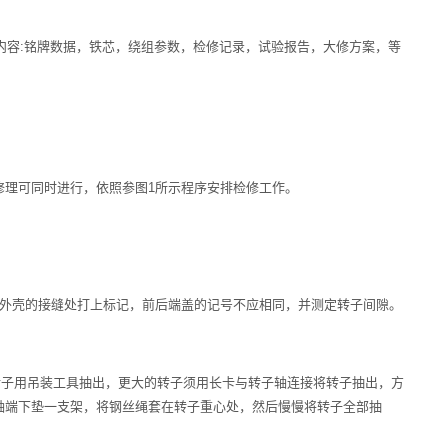
案，内容:铭牌数据，铁芯，绕组参数，检修记录，试验报告，大修方案，等
修理可同时进行，依照参图1所示程序安排检修工作。
机座外壳的接缝处打上标记，前后端盖的记号不应相同，并测定转子间隙。
，大的转子用吊装工具抽出，更大的转子须用长卡与转子轴连接将转子抽出，方
轴端下垫一支架，将钢丝绳套在转子重心处，然后慢慢将转子全部抽