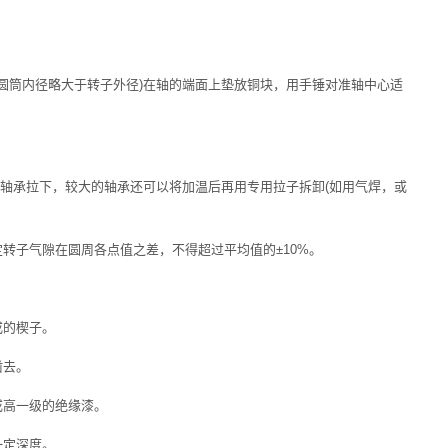
圆筒内径略大于转子外径)在轴的端面上垫放铜块，用手锤对准轴中心适
将轴承拉下，较大的轴承还可以将加温后再用专用拉子拆卸(如用气焊，或
，定转子气隙在圆周各点值之差，不得超过平均值的±10%。
成的楔子。
凿去。
级或高一级的绝缘漆。
一定深度。