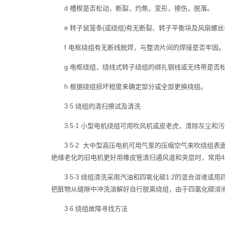
d 槽楔是否松动，断裂，灼焦，变形，擦伤，脱落。
e 转子鼠笼条(或绕组)有无断裂、转子平衡块及风扇螺
f 电枢绕组有无断线脱焊，与整流片间的焊接是否牢固。
g 电枢绕组，绕线式转子绕组的绑扎钢线或无纬带是否
h 根据绕组损坏程度来确定部分或全部更换绕组。
3·5 绕组的清扫擦试及清洗
3·5·1 小型电机绕组可用吹风机或皮老虎，清除灰尘
3·5·2 大中型高压电机可用气泵的压缩空气来吹绕组表
绝缘老化的旧电机更好用橡皮管清扫通风道和夹层时，常用4
3·5·3 绕组清洗采用汽油和四氧化碳1:2的混合溶液或
把脏物从缝隙中冲洗溶解好自行脱离绕组，由于四氯化碳溶
3·6 绕组故障寻找方法