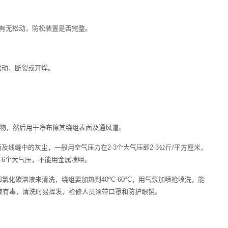
丝有无松动，防松装置是否完整。
松动，断裂或开焊。
和污物，然后用干净布擦其绕组表面及通风道。
面及线缝中的灰尘，一般用空气压力在2-3个大气压即2-3公斤/平方厘米，
-6个大气压，不能用金属喷咀。
用四氯化碳溶液来清洗，绕组要加热到40ºC-60ºC，用气泵加喷枪喷洗，能
液有毒，清洗时易挥发，检修人员须带口罩和防护眼镜。