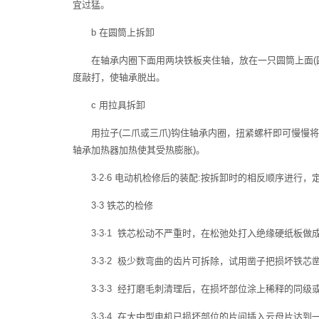
宜过猛。
b 在圆筒上拆卸
在轴承内圈下面用两块铁板夹住轴，放在一只圆筒上面(
度敲打，使轴承脱出。
c 用拉具拆卸
用拉子(二爪或三爪)钩住轴承内圈，扭紧螺杆即可慢慢
轴承加热器加热使其受热膨胀)。
3·2·6 电动机检修后的装配:按拆卸时的相反顺序进行
3·3 铁芯的检修
3·3·1 铁芯松动不严重时，在松弛处打入绝缘硬纸板做
3·3·2 极少数弯曲的齿片可拆除，试用凿子把损坏铁芯
3·3·3 经打磨毛刺清理后，在损坏部位涂上稀释的同
3·3·4 在大中型电机已损坏部位的片间插入云母片达到