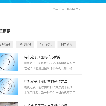
当前位置：
网站首页
>
点推荐
行业新闻
公司新闻
行业资讯
国内新闻
电机定子压圈的核心优势
电机定子压圈的核心优势‌机械固定与稳定
性‌定子压圈通过金属环形结构（如不锈
钢、硅铝合金）紧密压合定子...
电机定子压圈结构的制作方法
电机定子压圈结构的制作方法技术领域：
本发明涉及涉及ー种牵引电机的机座定子
压圏，特别是大功率动车和机车...
电机定子压圈的定子组成介绍