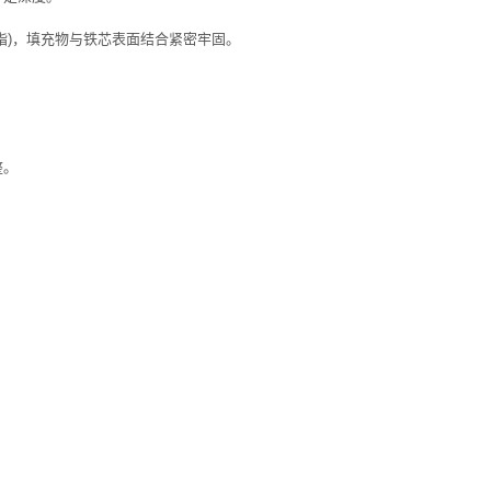
树脂)，填充物与铁芯表面结合紧密牢固。
整。