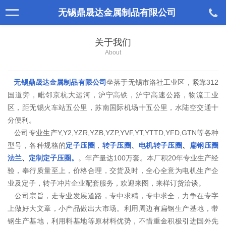
无锡鼎晟达金属制品有限公司
关于我们
About
无锡鼎晟达金属制品有限公司
坐落于无锡市洛社工业区，紧靠312
国道旁，毗邻京杭大运河，沪宁高铁，沪宁高速公路，物流工业
区，距无锡火车站五公里，苏南国际机场十五公里，水陆空交通十
分便利。
公司专业生产Y,Y2,YZR,YZB,YZP,YVF,YT,YTTD,YFD,GTN等各种
型号，各种规格的
定子压圈
，
转子压圈
、
电机转子压圈
、
扁钢压圈
法兰
、
定制定子压圈。
。年产量达100万套。本厂积20年专业生产经
验，奉行质量至上，价格合理，交货及时，全心全意为电机生产企
业及定子，转子冲片企业配套服务，欢迎来图，来样订货洽谈。
公司宗旨，走专业发展道路，专中求精，专中求全，力争在专字
上做好大文章，小产品做出大市场。利用周边有扁钢生产基地，带
钢生产基地，利用料基地等原材料优势，不惜重金积极引进国外先