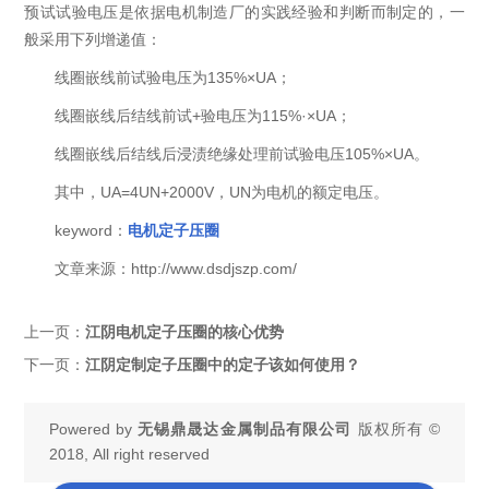
预试试验电压是依据电机制造厂的实践经验和判断而制定的，一
般采用下列增递值：
线圈嵌线前试验电压为135%×UA；
线圈嵌线后结线前试+验电压为115%·×UA；
线圈嵌线后结线后浸渍绝缘处理前试验电压105%×UA。
其中，UA=4UN+2000V，UN为电机的额定电压。
keyword：
电机定子压圈
文章来源：http://www.dsdjszp.com/
上一页：
江阴电机定子压圈的核心优势
下一页：
江阴定制定子压圈中的定子该如何使用？
Powered by
无锡鼎晟达金属制品有限公司
版权所有 ©
2018, All right reserved