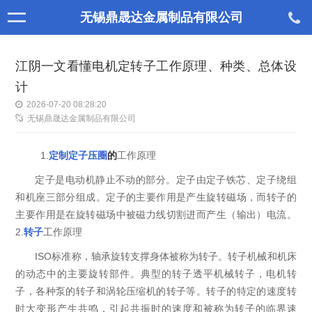
无锡鼎晟达金属制品有限公司
江阴一文看懂电机定转子工作原理、种类、总体设
计
2026-07-20 08:28:20
无锡鼎晟达金属制品有限公司
1.
定制定子压圈
的
工作原理
定子是电动机静止不动的部分。定子由定子铁芯、定子绕组
和机座三部分组成。定子的主要作用是产生旋转磁场，而转子的
主要作用是在旋转磁场中被磁力线切割进而产生（输出）电流。
2.
转子
工作原理
ISO标准称，轴承旋转支撑身体被称为转子。转子机械和机床
的动态中的主要旋转部件。典型的转子透平机械转子，电机转
子，各种泵的转子和涡轮压缩机的转子等。转子的特定的速度转
时大变形产生共鸣，引起共振时的速度和被称为转子的临界速