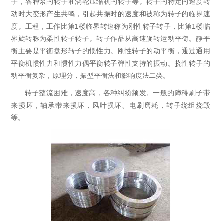
子，各种泵的转子和涡轮压缩机的转子等。转子的特定的速度转
动时大变形产生共鸣，引起共振时的速度和被称为转子的临界速
度。工程，工作比第1楼临界转速称为刚性转子转子，比第1楼临
界旋转称为柔性转子转子。转子作品从高速旋转运动平衡。静平
衡主要是平衡盘形转子的惯性力。刚性转子的动平衡，通过通用
平衡机惯性力和惯性力偶平衡转子弹性支持的振动。挠性转子的
动平衡复杂，原理分，振型平衡法和影响度法二类。
转子整流困难，速度高，各种纠纷频发。一般的障碍刷子带
来损坏，轴承带来损坏，风叶损坏、电刷磨耗，转子绕组烧毁
等。