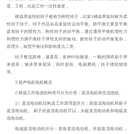
度。工程，比起工作一次转速度 。
楼临界旋转的转子被称为刚性转子，比第1楼临界旋转称为柔
性转子转子。转子作品从高速旋转运动平衡。静平衡主要是平衡
盘形转子的惯性力。刚性转子的动平衡，通过通用平衡机惯性力
和惯性力偶平衡转子弹性支持的振动。挠性转子的动平衡复杂，
原理分，振型平衡法和影响度法二类。
转子整流困难，速度高，各种纠纷频发。一般的障碍刷子带
来损坏，轴承带来损坏，风叶损坏、电刷磨耗，转子绕组烧毁
等。
3.超声电机电机概况
2.根据工作电源的种类可分为分类：直流电机和交流电机。
1）直流电动机结构及工作原理是区分：刷直流电动机和刷子
直流电动机。 刷子的直流电动机可以，永磁直流电动机和电磁直
流电动机。
电磁直流电动机区分：直卷直流电动机，并励直流电动机，