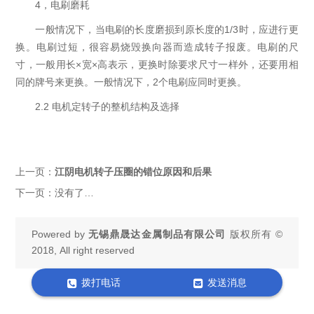
4，电刷磨耗
一般情况下，当电刷的长度磨损到原长度的1/3时，应进行更
换。电刷过短，很容易烧毁换向器而造成转子报废。电刷的尺
寸，一般用长×宽×高表示，更换时除要求尺寸一样外，还要用相
同的牌号来更换。一般情况下，2个电刷应同时更换。
2.2 电机定转子的整机结构及选择
上一页：
江阴电机转子压圈的错位原因和后果
下一页：
没有了…
Powered by
无锡鼎晟达金属制品有限公司
版权所有 ©
2018, All right reserved
拨打电话
发送消息