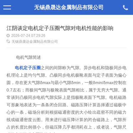
无锡鼎晟达金属制品有限公司
江阴谈定电机定子压圈气隙对电机性能的影响
2026-07-24 07:29:26
无锡鼎晟达金属制品有限公司
电机气隙简述
电机定子压圈
之间的间隙称为气隙。异步电机和隐极同步电
机理论上是均匀气隙。凸极同步电机极靴表面与定子表面为偏心
圆，存在更大气隙δmax与朂小气隙δmin，一般δmin/δmax控制在
0.7左右；而极间气隙与极靴表面气隙相比，属于无穷大气隙。通
常谈到凸极同步电机气隙实际上是指极靴表面下气隙。电机磁路
可形象地表述为一条条闭合回路。磁路压降计算选择通过磁极中
心的一条，磁场分析则根据磁通密度的大小绘出疏密不同的磁力
线或磁通密度云图。用来进行磁压降计算的闭合磁路上，气隙所
占的长度比例很小，但磁压降几乎都消耗在上，或者说，气隙尺