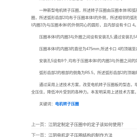
一种新型电机转子压圈，所述转子压圈由压圈本体I和弧
圈，所述弧形齿部2均布于压圈本体I的外侧，所述相邻的弧
I内圈3为与压圈本体I的外侧同心的圆形，且内部设有卡口 4
压圈本体I的内圈3与外圈之间设有安装孔5,通过安装孔
压圈本体I的内圈3的直径为475mm,所述卡口 4的顶端至
安装孔5设有8个,均布于压圈本体I的内圈3与外圈之间
弧形齿部2的根部的倒角为R5.5，所述弧形齿部2的顶端
通过采用上述技术方案，改变电机转子压圈板的型态，
全压住，降低冲片受到的各种力。本发明采用上述技术方案
关键词：
电机转子压圈
上一页：
江阴定制定子压圈中的定子该如何使用？
下一页：
江阴电机定子压圈结构的制作方法