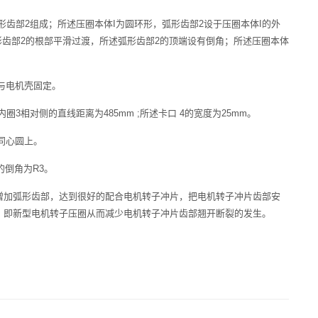
形齿部2组成；所述压圈本体I为圆环形，弧形齿部2设于压圈本体I的外
形齿部2的根部平滑过渡，所述弧形齿部2的顶端设有倒角；所述压圈本体
。
5与电机壳固定。
内圈3相对侧的直线距离为485mm ;所述卡口 4的宽度为25mm。
的同心圆上。
的倒角为R3。
增加弧形齿部，达到很好的配合电机转子冲片，把电机转子冲片齿部安
，即新型电机转子压圈从而减少电机转子冲片齿部翘开断裂的发生。