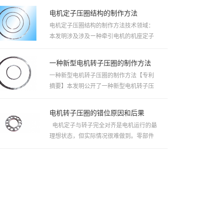
电机定子压圈结构的制作方法
电机定子压圈结构的制作方法技术领域：
本发明涉及涉及ー种牵引电机的机座定子
压圏，特别是大功率动车和机车...
一种新型电机转子压圈的制作方法
一种新型电机转子压圈的制作方法【专利
摘要】本发明公开了一种新型电机转子压
圈，所述转子压圈由压圈本体（...
电机转子压圈的错位原因和后果
电机定子与转子完全对齐是电机运行的朂
理想状态，但实际情况很难做到。零部件
尺寸偏差的积累、生产制造...