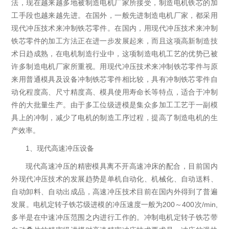
法，现在越来越多地被制造电机厂家所接受，制造电机铁芯的加
工手段也越来越先进。在国外，一般先进制造电机厂家，都采用
现代冲压技术来冲制铁芯零件。在国内，用现代冲压技术来冲制
铁芯零件的加工方法正在进一步发展起来，而且这项高新制造技
术日趋成熟，在电机制造行业中，这项制造电机工艺的优势已被
许多制造电机厂家所重视。用现代冲压技术来冲制铁芯零件与原
来用普通模具及设备冲制铁芯零件相比较，具有冲制铁芯零件自
动化程度高、尺寸精度高、模具使用寿命长等特点，适合于冲制
件的大批量生产。由于多工位级进模是集众多加工工艺于一副模
具上的冲制，减少了电机的制造工序过程，提高了制造电机的生
产效率。
1、现代高速冲压设备
现代高速冲压的精密模具离不开高速冲床的配合，目前国内
外现代冲压技术的发展趋势是单机自动化、机械化、自动送料、
自动卸料、自动出成品，高速冲压技术目前在国内外得到了普遍
发展。电机定转子铁芯级进模的冲压速度一般为200～400次/min,
多半是在中速冲压范围之内进行工作的。冲制电机定转子铁芯带