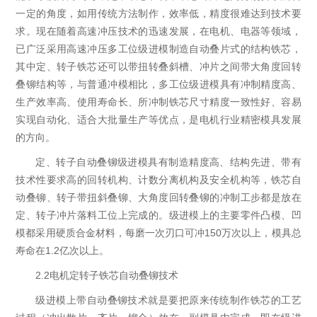
一定的角度，如用传统方法制作，效率低，精度很难达到技术要
求。现在随着高速冲压技术的迅速发展，在电机、电器等领域，
已广泛采用高速冲压多工位级进模制造自动叠片式的结构铁芯，
其中定、转子铁芯还可以带扭转叠斜槽、冲片之间带大角度回转
叠铆结构等，与普通冲模相比，多工位级进模具有冲制精度高、
生产效率高、使用寿命长、所冲制铁芯尺寸精度一致性好、容易
实现自动化、适合大批量生产等优点，是电机行业精密模具发展
的方向。
定、转子自动叠铆级进模具有制造精度高、结构先进、带有
技术性要求高的回转机构、计数分离机构及安全机构等，铁芯自
动叠铆、转子带扭斜叠铆、大角度回转叠铆的冲制工步都是放在
定、转子冲片落料工位上完成的。级进模上的主要零件凸模、凹
模都采用硬质合金材料，每磨一次刃口可冲150万次以上，模具总
寿命在1.2亿次以上。
2.2电机定转子铁芯自动叠铆技术
级进模上带自动叠铆技术就是要把原来传统制作铁芯的工艺