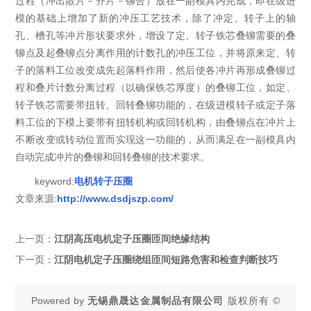
过程（冲出散片－齐片－铆合）放在一副模具内完成，即在级进
模的基础上增加了新的冲压工艺技术，除了冲定、转子上的轴
孔、槽孔等冲片形状要求外，增设了定、转子铁芯叠铆需要的叠
铆点及起叠铆点分离作用的计数孔的冲压工位，并将原来定、转
子的落料工位改变成先起落料作用，然后使各冲片再形成叠铆过
程和叠片计数分离过程（以确保铁芯厚度）的叠铆工位，如定、
转子铁芯需要带扭转、回转叠铆功能的，在级进模转子或定子落
料工位的下模上要带有扭转机构或回转机构，由叠铆点在冲片上
不断改变或转动位置而实现这一功能的，从而满足在一副模具内
自动完成冲片的叠铆和回转叠铆的技术要求。
keyword:
电机转子压圈
文章来源:
http://www.dsdjszp.com/
上一页：
江阴高压电机定子压圈匝间绝缘结构
下一页：
江阴电机定子压圈绕组匝间短路危害和检查判断技巧
Powered by
无锡鼎晟达金属制品有限公司
版权所有 ©