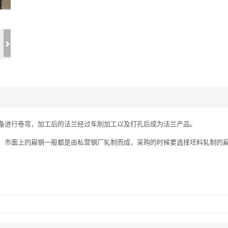
备进行卷弯，加工后的法兰经过车削加工以及打孔后成为法兰产品。
，市面上的扁钢一般都是由私营钢厂轧制而成，采购的时候要选择坯料轧制的扁